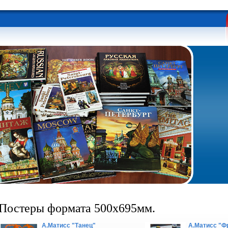
Постеры формата 500х695мм.
А.Матисс "Танец"
А.Матисс "Ф