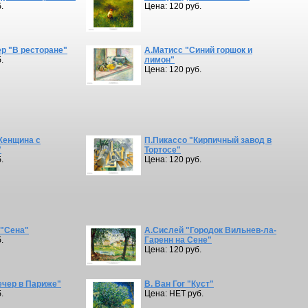
.
Цена: 120 руб.
 "В ресторане"
А.Матисс "Синий горшок и
.
лимон"
Цена: 120 руб.
Женщина с
П.Пикассо "Кирпичный завод в
"
Тортосе"
.
Цена: 120 руб.
 "Сена"
А.Сислей "Городок Вильнев-ла-
.
Гаренн на Сене"
Цена: 120 руб.
ечер в Париже"
В. Ван Гог "Куст"
.
Цена: НЕТ руб.