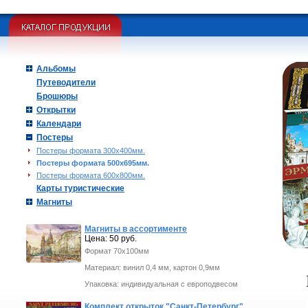
Альбомы
Путеводители
Брошюры
Открытки
Календари
Постеры
Постеры формата 300х400мм.
Постеры формата 500х695мм.
Постеры формата 600х800мм.
Карты туристические
Магниты
Магниты в ассортименте
Цена: 50 руб.
Формат 70х100мм
Материал: винил 0,4 мм, картон 0,9мм
Упаковка: индивидуальная с европодвесом
Комплект открыток "Санкт-Петербург"