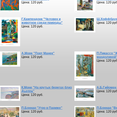
Цена: 120 руб.
Цена: 120 руб
Г.Кампендонк "Человек и
Ш.Хоффбауер
животное среди природы"
Цена: 120 руб
Цена: 120 руб.
А.Море "Порт Манек"
П.Пикассо "
Цена: 120 руб.
мандолиной
Цена: 120 руб
К.Моне "На крутых берегах близ
А.Б.Гийомен
Дьеппа"
Цена: 120 руб
Цена: 120 руб.
П.Боннар "Утро в Париже"
П.Боннар "В
Цена: 120 руб.
Цена: 120 руб