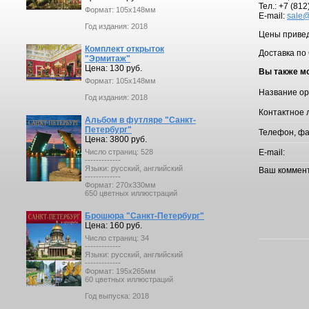
Тел.: +7 (81
Формат: 105x148мм
E-mail:
sale@
Год издания: 2018
Цены приве
Комплект открыток
Доставка по 
"Эрмитаж"
Цена: 130 руб.
Вы также мо
Формат: 105x148мм
Название ор
Год издания: 2018
Контактное 
Альбом в футляре "Санкт-
Петербург"
Телефон, фа
Цена: 3800 руб.
Число страниц: 528
E-mail:
-------------
Языки: русский, английский
Ваш коммен
-------------
Формат: 270х330мм
650 цветных иллюстраций
Брошюра "Санкт-Петербург"
Цена: 160 руб.
Число страниц: 34
-------------
Языки: русский, английский
-------------
Формат: 195х265мм
60 цветных иллюстраций
Год выпуска: 2018