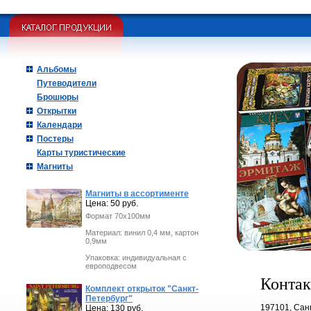
Альбомы
Путеводители
Брошюры
Открытки
Календари
Постеры
Карты туристические
Магниты
Магниты в ассортименте
Цена: 50 руб.
Формат 70х100мм
Материал: винил 0,4 мм, картон
0,9мм
Упаковка: индивидуальная с
европодвесом
Контак
Комплект открыток "Санкт-
Петербург"
197101, Санк
Цена: 130 руб.